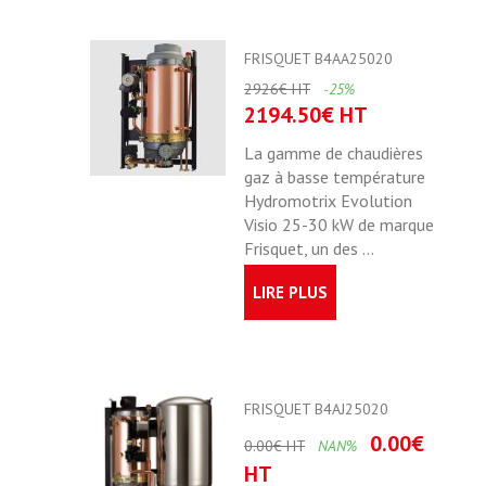
FRISQUET B4AA25020
2926€ HT
-25%
2194.50€ HT
La gamme de chaudières
gaz à basse température
Hydromotrix Evolution
Visio 25-30 kW de marque
Frisquet, un des ...
LIRE PLUS
FRISQUET B4AJ25020
0.00€
0.00€ HT
NAN%
HT