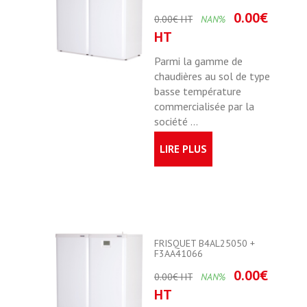
0.00€
0.00€ HT
NAN%
HT
Parmi la gamme de
chaudières au sol de type
basse température
commercialisée par la
société ...
LIRE PLUS
FRISQUET B4AL25050 +
F3AA41066
0.00€
0.00€ HT
NAN%
HT