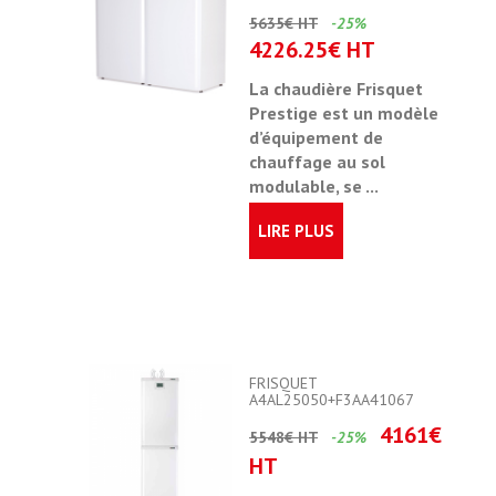
5635€ HT
-25%
4226.25€ HT
La chaudière Frisquet
Prestige est un modèle
d’équipement de
chauffage au sol
modulable
, se ...
LIRE PLUS
FRISQUET
A4AL25050+F3AA41067
4161€
5548€ HT
-25%
HT