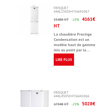
FRISQUET
A4AL25050+F3AA41067
4161€
5548€ HT
-25%
HT
La
chaudière Prestige
Condensation
est un
modèle haut de gamme
mis au point par la ...
LIRE PLUS
FRISQUET
A4AL45050+F3AA41066
5028€
6704€ HT
-25%