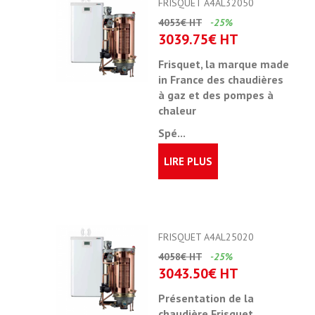
FRISQUET A4AL32050
4053€ HT
-25%
3039.75€ HT
Frisquet, la marque made
in France des chaudières
à gaz et des pompes à
chaleur
Spé...
LIRE PLUS
FRISQUET A4AL25020
4058€ HT
-25%
3043.50€ HT
Présentation de la
chaudière Frisquet