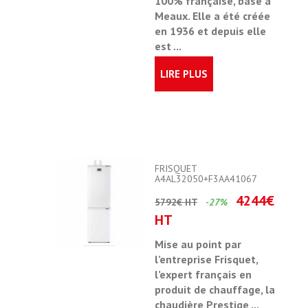
100% française, basé à
Meaux. Elle a été créée
en 1936 et depuis elle
est ...
LIRE PLUS
FRISQUET
A4AL32050+F3AA41067
4244€
5792€ HT
-27%
HT
Mise au point par
l’entreprise Frisquet,
l’expert français en
produit de chauffage, la
chaudière Prestige ...