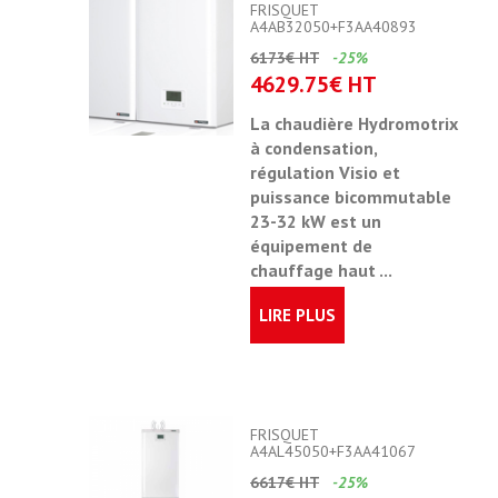
FRISQUET
A4AB32050+F3AA40893
6173€ HT
-25%
4629.75€ HT
La chaudière Hydromotrix
à condensation,
régulation Visio et
puissance bicommutable
23-32 kW est un
équipement de
chauffage haut ...
LIRE PLUS
FRISQUET
A4AL45050+F3AA41067
6617€ HT
-25%