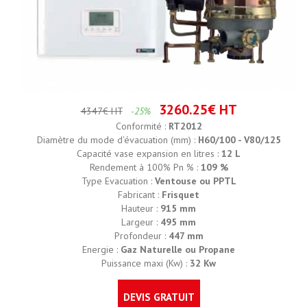
3260.25€ HT
4347€ HT
-25%
Conformité :
RT2012
Diamètre du mode d'évacuation (mm) :
H60/100 - V80/125
Capacité vase expansion en litres :
12 L
Rendement à 100% Pn % :
109 %
Type Evacuation :
Ventouse ou PPTL
Fabricant :
Frisquet
Hauteur :
915 mm
Largeur :
495 mm
Profondeur :
447 mm
Energie :
Gaz Naturelle ou Propane
Puissance maxi (Kw) :
32 Kw
DEVIS GRATUIT