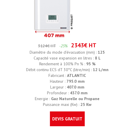
2343€ HT
3124€ HT
-25%
Diamètre du mode d'évacuation (mm) :
125
Capacité vase expansion en litres :
8 L
Rendement à 100% Pn % :
95 %
Débit continu ECS dT 30°C (litre/min) :
12 L/mn
Fabricant :
ATLANTIC
Hauteur :
795.0 mm
Largeur :
407.0 mm
Profondeur :
437.0 mm
Energie :
Gaz Naturelle ou Propane
Puissance maxi (Kw) :
25 Kw
DEVIS GRATUIT