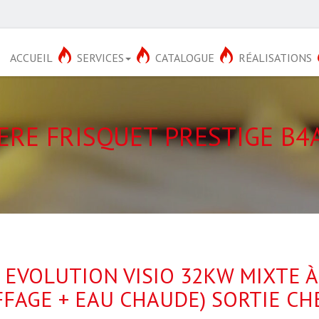
ACCUEIL
SERVICES
CATALOGUE
RÉALISATIONS
ERE FRISQUET PRESTIGE B4
 EVOLUTION VISIO 32KW MIXTE 
FAGE + EAU CHAUDE) SORTIE C