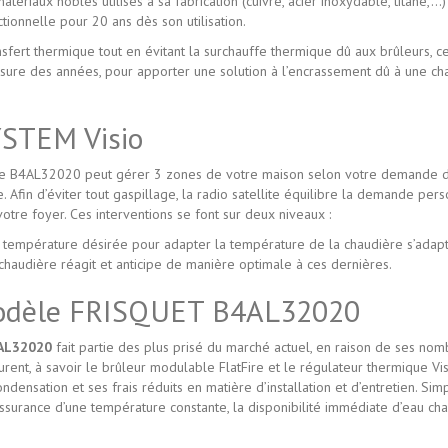
matériaux nobles utilisés à sa fabrication (cuivre, acier inoxydable, titane,
tionnelle pour 20 ans dès son utilisation.
ansfert thermique tout en évitant la surchauffe thermique dû aux brûleurs, c
esure des années, pour apporter une solution à l’encrassement dû à une ch
STEM Visio
ère B4AL32020 peut gérer 3 zones de votre maison selon votre demande de
. Afin d’éviter tout gaspillage, la radio satellite équilibre la demande pers
votre foyer. Ces interventions se font sur deux niveaux :
a température désirée pour adapter la température de la chaudière s’adap
chaudière réagit et anticipe de manière optimale à ces dernières.
e modèle FRISQUET B4AL32020
AL32020
fait partie des plus prisé du marché actuel, en raison de ses no
urent, à savoir le brûleur modulable FlatFire et le régulateur thermique Vi
ensation et ses frais réduits en matière d’installation et d’entretien. Si
assurance d’une température constante, la disponibilité immédiate d’eau cha