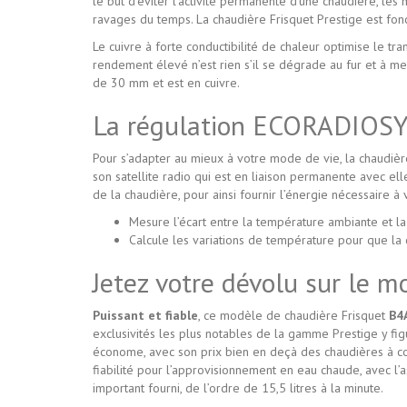
le but d’éviter l’activité permanente d’une chaudière, les 
ravages du temps. La chaudière Frisquet Prestige est fonc
Le cuivre à forte conductibilité de chaleur optimise le tr
rendement élevé n’est rien s’il se dégrade au fur et à m
de 30 mm et est en cuivre.
La régulation ECORADIOSY
Pour s’adapter au mieux à votre mode de vie, la chaudi
son satellite radio qui est en liaison permanente avec elle
de la chaudière, pour ainsi fournir l’énergie nécessaire à 
Mesure l’écart entre la température ambiante et l
Calcule les variations de température pour que la 
Jetez votre dévolu sur l
Puissant et fiable
, ce modèle de chaudière Frisquet
B4
exclusivités les plus notables de la gamme Prestige y fig
économe, avec son prix bien en deçà des chaudières à cond
fiabilité pour l’approvisionnement en eau chaude, avec l’
important fourni, de l’ordre de 15,5 litres à la minute.