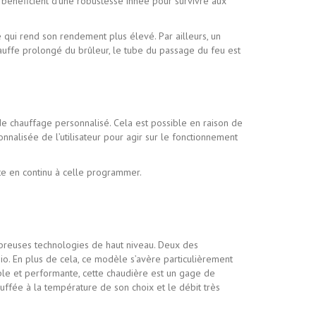
…) bénéficient d’une robustesse innée pour survivre aux
e qui rend son rendement plus élevé. Par ailleurs, un
auffe prolongé du brûleur, le tube du passage du feu est
 chauffage personnalisé. Cela est possible en raison de
onnalisée de l’utilisateur pour agir sur le fonctionnement
te en continu à celle programmer.
mbreuses technologies de haut niveau. Deux des
sio. En plus de cela, ce modèle s’avère particulièrement
mple et performante, cette chaudière est un gage de
uffée à la température de son choix et le débit très