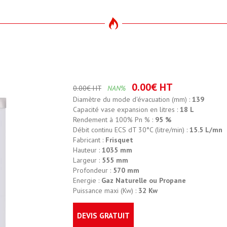
0.00€ HT
0.00€ HT
NAN%
Diamètre du mode d'évacuation (mm) :
139
Capacité vase expansion en litres :
18 L
Rendement à 100% Pn % :
95 %
Débit continu ECS dT 30°C (litre/min) :
15.5 L/mn
Fabricant :
Frisquet
Hauteur :
1035 mm
Largeur :
555 mm
Profondeur :
570 mm
Energie :
Gaz Naturelle ou Propane
Puissance maxi (Kw) :
32 Kw
DEVIS GRATUIT