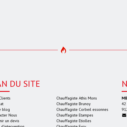
AN DU SITE
N
Clients
Chauffagiste Athis Mons
MB
at
Chauffagiste Brunoy
42 
e blog
Chauffagiste Corbeil essonnes
91
acter Nous
Chauffagiste Etampes
ir un devis
Chauffagiste Etiolles
d'intervention
Chauffagiste Evry