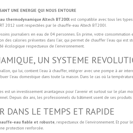
LISANT UNE ENERGIE QUI NOUS ENTOURE
 eau thermodynamique Altech BT200l
est compatible avec tous les types 
a RT 2012 sont respectées par le chauffe-eau Altech BT200I.
besoins journaliers en eau de 04 personnes. En prime, votre consommation
des calories présentes dans l’air, qui permet de chauffer l’eau qui est st
cédé écologique respectueux de l’environnement.
AMIQUE, UN SYSTEME REVOLUT
on, qui lui, contient l’eau à chauffer, intégrer avec une pompe à air interne
buer l’eau domestique dans toute la maison. Dans le cas où la température
es est un investissement avantageux pour l’avenir et surtout sur le plan
nnel. Depuis dix ans, les professionnels du bâtiment usent de ses produits A
 DANS LE TEMPS ET RAPIDE
hauffe-eau fiable et robuste
, respectueux de l’environnement. Et pour 
ne protection renforcée.