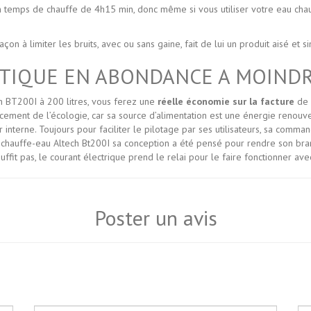
 temps de chauffe de 4h15 min, donc même si vous utiliser votre eau cha
on à limiter les bruits, avec ou sans gaine, fait de lui un produit aisé et s
TIQUE EN ABONDANCE A MOINDR
 BT200I à 200 litres, vous ferez une
réelle économie sur la facture
de 
ement de l’écologie, car sa source d’alimentation est une énergie renouvela
interne. Toujours pour faciliter le pilotage par ses utilisateurs, sa commande
, le chauffe-eau Altech Bt200I sa conception a été pensé pour rendre son b
fit pas, le courant électrique prend le relai pour le faire fonctionner av
Poster un avis