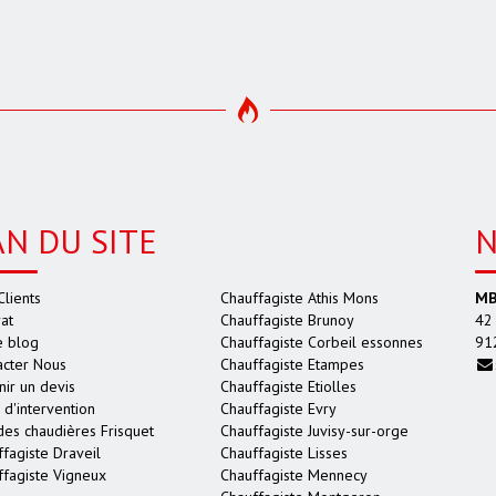
AN DU SITE
N
Clients
Chauffagiste Athis Mons
MB
at
Chauffagiste Brunoy
42 
e blog
Chauffagiste Corbeil essonnes
91
acter Nous
Chauffagiste Etampes
ir un devis
Chauffagiste Etiolles
d'intervention
Chauffagiste Evry
des chaudières Frisquet
Chauffagiste Juvisy-sur-orge
fagiste Draveil
Chauffagiste Lisses
ffagiste Vigneux
Chauffagiste Mennecy